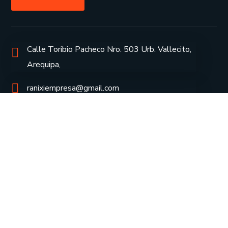
Calle Toribio Pacheco Nro. 503 Urb. Vallecito,
Arequipa,
ranixiempresa@gmail.com
rocioguzman@ranixi.com
Cel: 975 225 734
Cel: 958 965 953
Inicio
Servicios